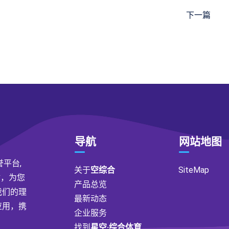
下一篇
导航
网站地图
誉平台,
关于
空综合
SiteMap
站，为您
产品总览
我们的理
最新动态
应用，携
企业服务
找到
星空·综合体育