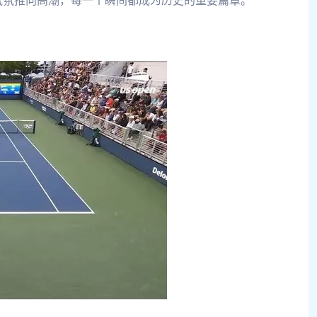
气氛推向高潮，每一个瞬间都成为历史的重要篇章。