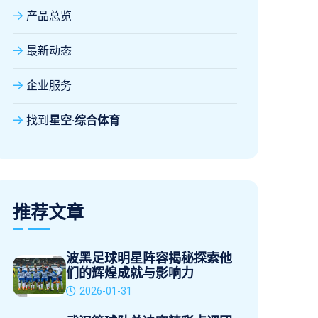
产品总览
最新动态
企业服务
找到
星空·综合体育
推荐文章
波黑足球明星阵容揭秘探索他
们的辉煌成就与影响力
2026-01-31