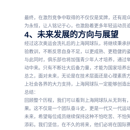
最终，在激烈竞争中取得的不仅仅是奖牌，还有观
为永恒，让人铭记于心，也激励着更多年轻运动员
4、未来发展的方向与展望
经过这次奥运会洗礼后的上海网球队，将继续秉承
验教训，不断反思自身不足，以更成熟、更稳健的
与此同时，俱乐部也将加强青少年人才培养，通过
动中来。只有不断壮大后备力量，才能为国家培养
总之，面对未来，无论是在技术层面还是心理素质
上社会各界的大力支持，上海网球队一定能够创造
总结：
回顾整个历程，我们可以看到上海网球队从无到有
果。这不仅是一个团队奋斗史，更是一代又一代运
未来，希望每位成员继续保持这种不怕吃苦、不怕
添彩。我们坚信，在不久的将来，他们必将在国际