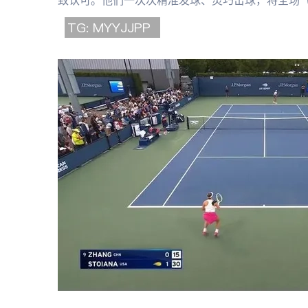
致认可。他们一次次精准发球、灵巧击球，将全场