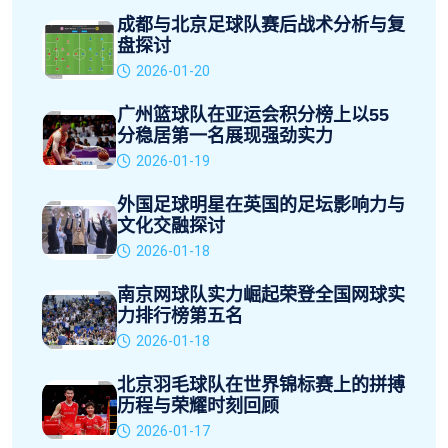
成都与北京足球队赛后战术分析与复
盘探讨
2026-01-20
广州篮球队在亚运会积分榜上以55
分稳居第一名展现强劲实力
2026-01-19
外国足球明星在英国的足坛影响力与
文化交融探讨
2026-01-18
南京网球队实力崛起荣登全国网球实
力排行榜第五名
2026-01-18
北京羽毛球队在世界锦标赛上的拼搏
历程与荣耀时刻回顾
2026-01-17