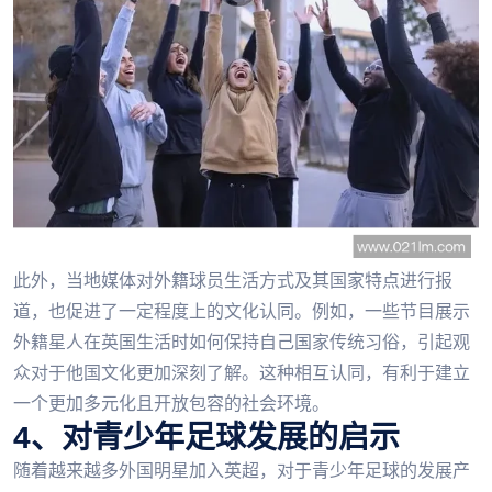
此外，当地媒体对外籍球员生活方式及其国家特点进行报
道，也促进了一定程度上的文化认同。例如，一些节目展示
外籍星人在英国生活时如何保持自己国家传统习俗，引起观
众对于他国文化更加深刻了解。这种相互认同，有利于建立
一个更加多元化且开放包容的社会环境。
4、对青少年足球发展的启示
随着越来越多外国明星加入英超，对于青少年足球的发展产