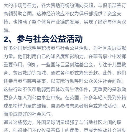
大的市场号召力，各大赞助商纷纷涌向英超，与俱乐部签订
高额赞助合同。这种经济效应不仅为俱乐部提供了资金支
持，也推动了整个体育产业链的发展，实现了经济与体育双
赢。
2、参与社会公益活动
许多外国足球明星积极参与社会公益活动，为社区发展贡献
力量。他们利用自己的知名度和影响力，在慈善事业中发挥
重要作用。例如，一些国际巨星创建基金会，专注于儿童教
育、贫困救助等领域，通过各种形式筹集善款。此外，他们
还亲自参与慈善赛事，以实际行动呼吁公众关注社会问题。
这些行动不仅帮助弱势群体改善生活条件，更重要的是激励
更多人加入到公益事业中来。在英国，许多年轻人受到外籍
球星榜样力量的鼓舞，自愿参与志愿者服务或筹款活动，从
而形成良好的社会风气。
通过这些努力，外国足球明星增强了与当地社区之间的联
系，使得他们不仅仅是赛场上的偶像，更成为推动社会进步