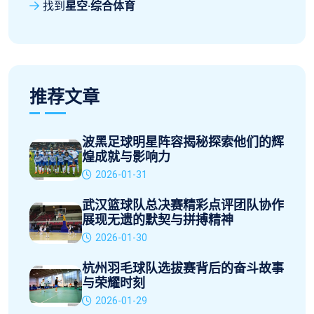
找到
星空·综合体育
推荐文章
波黑足球明星阵容揭秘探索他们的辉
煌成就与影响力
2026-01-31
武汉篮球队总决赛精彩点评团队协作
展现无遗的默契与拼搏精神
2026-01-30
杭州羽毛球队选拔赛背后的奋斗故事
与荣耀时刻
2026-01-29