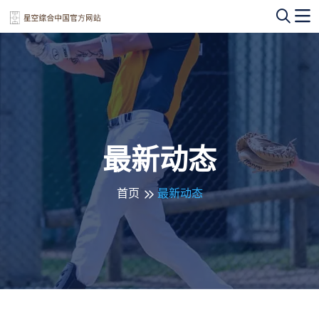
最新动态
首页
最新动态