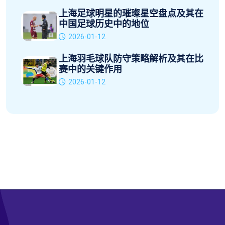
上海足球明星的璀璨星空盘点及其在
中国足球历史中的地位
2026-01-12
上海羽毛球队防守策略解析及其在比
赛中的关键作用
2026-01-12