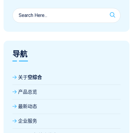
导航
关于
空综合
产品总览
最新动态
企业服务