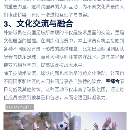
的重要力量。这种跨国界的人际互动，为不同文化背景的人
们搭建桥梁，有助于增进相互理解与包容。
3、文化交流与融合
外籍球员在英国足坛所体现的不仅是技术层面的交流，更是
文化层面的碰撞。在训练和比赛中，本土球员有机会接触到
各种不同国家背景下形成的踢球理念，比如巴西队强调团队
配合与快乐足球，而意大利队则注重防守战术。这些差异促
使双方相互学习，提高彼此技战术水平。
除了技战术交流，球队内部也常常举行跨文化活动，让来自
不同国家和地区的人们共同分享各自独特的饮食、
空综合
节
日习俗及其他传统。这种互动不仅丰富了球队氛围，还让每
位成员感受到被尊重和包容，从而增强团队凝聚力。