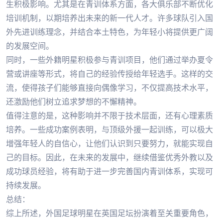
生积极影响。尤其是在青训体系方面，各大俱乐部不断优化
培训机制，以期培养出未来的新一代人才。许多球队引入国
外先进训练理念，并结合本土特色，为年轻小将提供更广阔
的发展空间。
同时，一些外籍明星积极参与青训项目，他们通过举办夏令
营或讲座等形式，将自己的经验传授给年轻选手。这样的交
流，使得孩子们能够直接向偶像学习，不仅提高技术水平，
还激励他们树立追求梦想的不懈精神。
值得注意的是，这种影响并不限于技术层面，还有心理素质
培养。一些成功案例表明，与顶级外援一起训练，可以极大
增强年轻人的自信心，让他们认识到只要努力，就能实现自
己的目标。因此，在未来的发展中，继续借鉴优秀外教以及
成功球员经验，将有助于进一步完善国内青训体系，实现可
持续发展。
总结：
综上所述，外国足球明星在英国足坛扮演着至关重要角色，