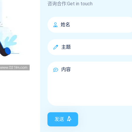
咨询合作:Get in touch
发送