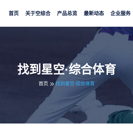
首页
关于
空综合
产品总览
最新动态
企业服务
找到星空·综合体育
首页
找到星空·综合体育