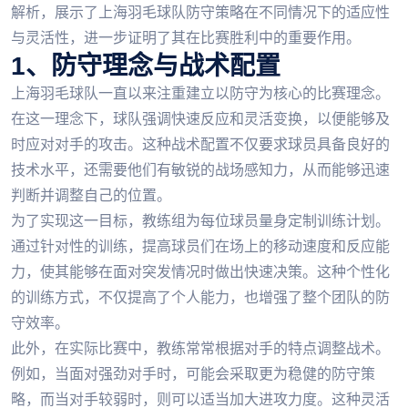
解析，展示了上海羽毛球队防守策略在不同情况下的适应性
与灵活性，进一步证明了其在比赛胜利中的重要作用。
1、防守理念与战术配置
上海羽毛球队一直以来注重建立以防守为核心的比赛理念。
在这一理念下，球队强调快速反应和灵活变换，以便能够及
时应对对手的攻击。这种战术配置不仅要求球员具备良好的
技术水平，还需要他们有敏锐的战场感知力，从而能够迅速
判断并调整自己的位置。
为了实现这一目标，教练组为每位球员量身定制训练计划。
通过针对性的训练，提高球员们在场上的移动速度和反应能
力，使其能够在面对突发情况时做出快速决策。这种个性化
的训练方式，不仅提高了个人能力，也增强了整个团队的防
守效率。
此外，在实际比赛中，教练常常根据对手的特点调整战术。
例如，当面对强劲对手时，可能会采取更为稳健的防守策
略，而当对手较弱时，则可以适当加大进攻力度。这种灵活