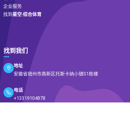
企业服务
找到
星空·综合体育
找到我们
地址
安徽省宿州市高新区托斯卡纳小镇S1栋楼
电话
+13319104878
邮箱
spectralundefined