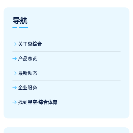
导航
关于
空综合
产品总览
最新动态
企业服务
找到
星空·综合体育