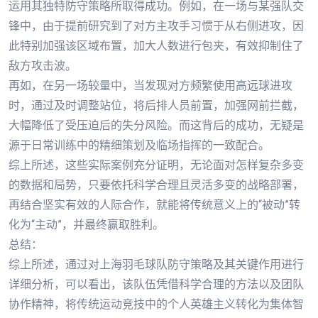
运用其独特防守策略所取得成功。例如，在一场与某强队交
锋中，由于提前研究到了对方主攻手习惯于从右侧进攻，因
此特别加强该区域布置，加大人数进行包夹，有效抑制住了
敌方攻击波。
再如，在另一场较量中，当发现对方频繁使用高远球进攻
时，通过及时调整站位，将后排人员前置，加强网前拦截，
大幅降低了受压迫后的失分风险。而这背后的成功，无疑是
源于日常训练中的精细策划及临场指挥的一致配合。
综上所述，这些实际案例充分证明，无论面对怎样复杂多变
的数据和局势，只要依托科学合理且灵活多变的战略部署，
再结合坚实有效的人际合作，就能将传统意义上的“被动”转
化为“主动”，并最终赢取胜利。
总结：
综上所述，通过对上海羽毛球队防守策略及其关键作用进行
详细分析，可以看出，该队伍凭借科学合理的方法以及团队
协作精神，将传统运动竞技中的个人英雄主义转化为集体智