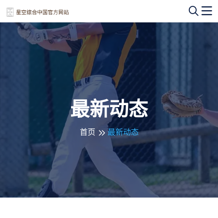
最新动态
首页
最新动态