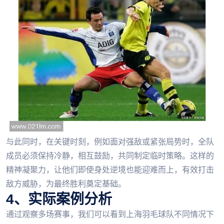
与此同时，在关键时刻，例如面对强敌或紧张局势时，全队
成员必须保持冷静，相互鼓励，共同制定临时策略。这样的
精神凝聚力，让他们即使身处逆境也能迎难而上，有效打击
敌方威胁，为最终胜利奠定基础。
4、实际案例分析
通过观察多场赛事，我们可以看到上海羽毛球队不同情况下