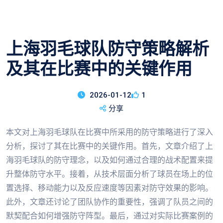
上海羽毛球队防守策略解析
及其在比赛中的关键作用
2026-01-12
1
分享
本文对上海羽毛球队在比赛中所采用的防守策略进行了深入
分析，探讨了其在比赛中的关键作用。首先，文章介绍了上
海羽毛球队的防守理念，以及如何通过合理的战术配置来提
升整体防守水平。接着，从技术层面分析了球员在场上的位
置选择、移动能力以及反应速度等因素对防守效果的影响。
此外，文章还讨论了团队协作的重要性，强调了队员之间的
默契配合如何增强防守阵型。最后，通过对实际比赛案例的