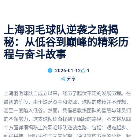
上海羽毛球队逆袭之路揭
秘：从低谷到巅峰的精彩历
程与奋斗故事
2026-01-12
1
分享
上海羽毛球队自成立以来，经历了起伏不定的发展历程。在
最初的阶段，由于缺乏资金和资源，球队的成绩并不理想，
甚至一度陷入低谷。然而，凭借着教练团队的智慧与球员们
的不懈努力，这支球队逐渐找到了崛起的路径。本文将从四
个方面详细揭秘上海羽毛球队逆袭之路，包括：艰难起步、
顽强拼搏、团队协作与未来展望。通过这些方面的分析，我