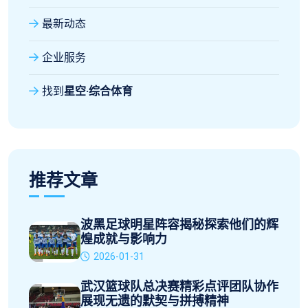
最新动态
企业服务
找到
星空·综合体育
推荐文章
波黑足球明星阵容揭秘探索他们的辉
煌成就与影响力
2026-01-31
武汉篮球队总决赛精彩点评团队协作
展现无遗的默契与拼搏精神