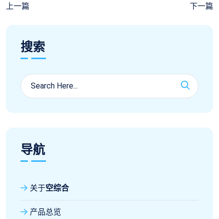
上一篇
下一篇
搜索
导航
关于
空综合
产品总览