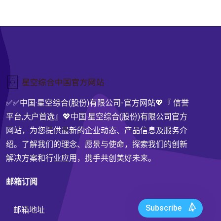
✅✅中国·星空综合(股份)有限公司-官方网站💖『 信誉
平台,大户首选』💖中国·星空综合(股份)有限公司官方
网站，为您提供最新的企业动态、产品信息及服务介
绍。了解我们的理念、愿景与使命，探索我们的创新
解决方案和行业应用，携手共创美好未来。
邮箱订阅
Subscribe