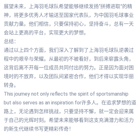
展望未来，上海羽毛球队希望能够继续发扬“拼搏进取”的精
神，将更多优秀人才输送至国家代表队，为中国羽毛球事业
贡献力量。他们相信，只要保持初心，坚持奋斗，总有一天
会站上更高的平台，实现更大的梦想。
总结：
通过以上四个方面，我们深入了解到了上海羽毛球队逆袭过
程中的艰辛与荣耀。从最初的不被看好，到后来崭露头角，
这背后离不开每一位成员共同付出的努力。正是因为面对困
境时的不放弃，以及团队间紧密合作，他们才得以实现华丽
转身。
This journey not only reflects the spirit of sportsmanship
but also serves as an inspiration for许多人。在追求梦想的道
路上，无论遇到怎样挑战，只要坚持不懈，就一定会迎来属
于自己的光辉时刻。希望未来能够看到这支充满潜力和活力
的新生代继续书写更精彩传奇！