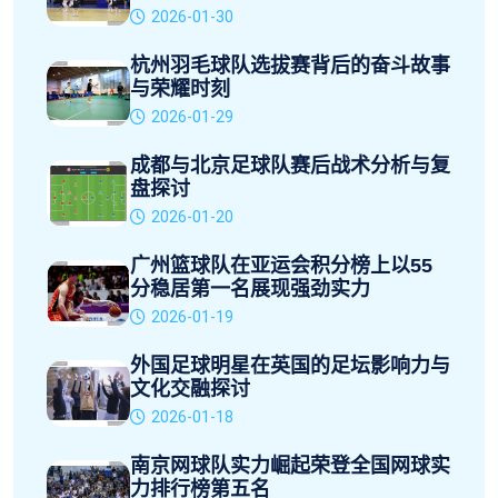
2026-01-30
杭州羽毛球队选拔赛背后的奋斗故事
与荣耀时刻
2026-01-29
成都与北京足球队赛后战术分析与复
盘探讨
2026-01-20
广州篮球队在亚运会积分榜上以55
分稳居第一名展现强劲实力
2026-01-19
外国足球明星在英国的足坛影响力与
文化交融探讨
2026-01-18
南京网球队实力崛起荣登全国网球实
力排行榜第五名