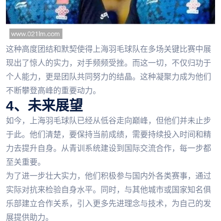
这种高度团结和默契使得上海羽毛球队在多场关键比赛中展
现出了惊人的实力，对手频频受挫。而这一切，不仅归功于
个人能力，更是团队共同努力的结晶。这种凝聚力成为他们
不断攀登高峰的重要动力。
4、未来展望
如今，上海羽毛球队已经从低谷走向巅峰，但他们并未止步
于此。他们清楚，要保持当前成绩，需要持续投入时间和精
力去提升自身。从青训系统建设到国际交流合作，每一步都
至关重要。
为了进一步壮大实力，他们积极参与国内外各类赛事，通过
实际对抗来检验自身水平。同时，与其他城市或国家知名俱
乐部建立合作关系，引入更多先进理念与技术，为自己的发
展提供助力。