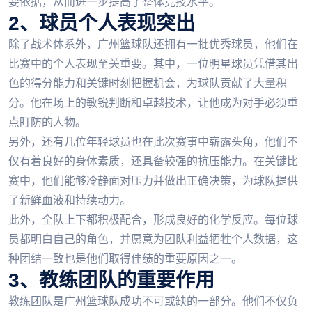
要依据，从而进一步提高了整体竞技水平。
2、球员个人表现突出
除了战术体系外，广州篮球队还拥有一批优秀球员，他们在
比赛中的个人表现至关重要。其中，一位明星球员凭借其出
色的得分能力和关键时刻把握机会，为球队贡献了大量积
分。他在场上的敏锐判断和卓越技术，让他成为对手必须重
点盯防的人物。
另外，还有几位年轻球员也在此次赛事中崭露头角，他们不
仅有着良好的身体素质，还具备较强的抗压能力。在关键比
赛中，他们能够冷静面对压力并做出正确决策，为球队提供
了新鲜血液和持续动力。
此外，全队上下都积极配合，形成良好的化学反应。每位球
员都明白自己的角色，并愿意为团队利益牺牲个人数据，这
种团结一致也是他们取得佳绩的重要原因之一。
3、教练团队的重要作用
教练团队是广州篮球队成功不可或缺的一部分。他们不仅负