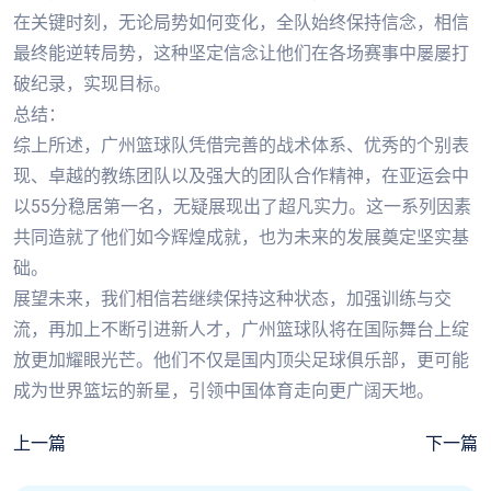
在关键时刻，无论局势如何变化，全队始终保持信念，相信
最终能逆转局势，这种坚定信念让他们在各场赛事中屡屡打
破纪录，实现目标。
总结：
综上所述，广州篮球队凭借完善的战术体系、优秀的个别表
现、卓越的教练团队以及强大的团队合作精神，在亚运会中
以55分稳居第一名，无疑展现出了超凡实力。这一系列因素
共同造就了他们如今辉煌成就，也为未来的发展奠定坚实基
础。
展望未来，我们相信若继续保持这种状态，加强训练与交
流，再加上不断引进新人才，广州篮球队将在国际舞台上绽
放更加耀眼光芒。他们不仅是国内顶尖足球俱乐部，更可能
成为世界篮坛的新星，引领中国体育走向更广阔天地。
上一篇
下一篇