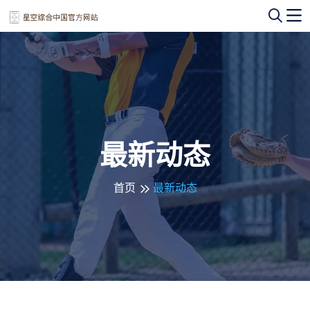
最新动态
首页
最新动态