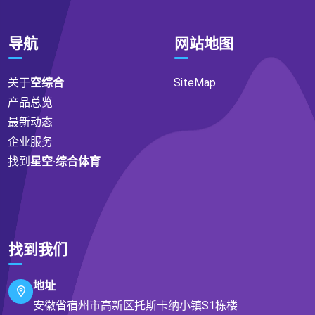
导航
网站地图
关于
空综合
SiteMap
产品总览
最新动态
企业服务
找到
星空·综合体育
找到我们
地址
安徽省宿州市高新区托斯卡纳小镇S1栋楼