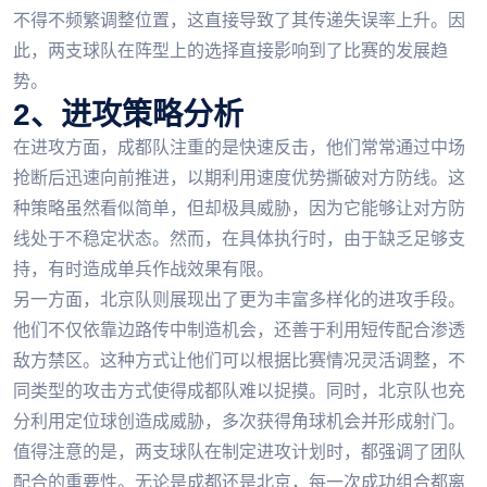
不得不频繁调整位置，这直接导致了其传递失误率上升。因
此，两支球队在阵型上的选择直接影响到了比赛的发展趋
势。
2、进攻策略分析
在进攻方面，成都队注重的是快速反击，他们常常通过中场
抢断后迅速向前推进，以期利用速度优势撕破对方防线。这
种策略虽然看似简单，但却极具威胁，因为它能够让对方防
线处于不稳定状态。然而，在具体执行时，由于缺乏足够支
持，有时造成单兵作战效果有限。
另一方面，北京队则展现出了更为丰富多样化的进攻手段。
他们不仅依靠边路传中制造机会，还善于利用短传配合渗透
敌方禁区。这种方式让他们可以根据比赛情况灵活调整，不
同类型的攻击方式使得成都队难以捉摸。同时，北京队也充
分利用定位球创造成威胁，多次获得角球机会并形成射门。
值得注意的是，两支球队在制定进攻计划时，都强调了团队
配合的重要性。无论是成都还是北京，每一次成功组合都离