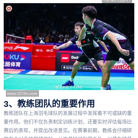
3、教练团队的重要作用
教练团队在上海羽毛球队的发展过程中发挥着不可或缺的重
要作用。他们不仅负责制定训练计划，还要实时评估每场比
赛后的表现，并提出改进意见。在赛事前期，教练会仔细研