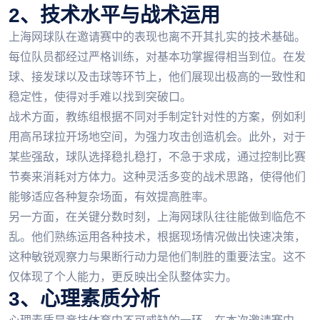
2、技术水平与战术运用
上海网球队在邀请赛中的表现也离不开其扎实的技术基础。
每位队员都经过严格训练，对基本功掌握得相当到位。在发
球、接发球以及击球等环节上，他们展现出极高的一致性和
稳定性，使得对手难以找到突破口。
战术方面，教练组根据不同对手制定针对性的方案，例如利
用高吊球拉开场地空间，为强力攻击创造机会。此外，对于
某些强敌，球队选择稳扎稳打，不急于求成，通过控制比赛
节奏来消耗对方体力。这种灵活多变的战术思路，使得他们
能够适应各种复杂场面，有效提高胜率。
另一方面，在关键分数时刻，上海网球队往往能做到临危不
乱。他们熟练运用各种技术，根据现场情况做出快速决策，
这种敏锐观察力与果断行动力是他们制胜的重要法宝。这不
仅体现了个人能力，更反映出全队整体实力。
3、心理素质分析