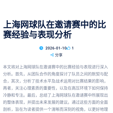
上海网球队在邀请赛中的比
赛经验与表现分析
2026-01-10
1
分享
本文将对上海网球队在邀请赛中的比赛经验与表现进行深入
分析。首先，从团队合作的角度探讨了队员之间的默契与配
合，其次，分析了技术水平及战术运用对比赛结果的影响，
再者，关注心理素质的重要性，以及在高压环境下如何保持
冷静和专注。最后，总结了上海网球队在邀请赛中所展现出
的整体表现，并提出未来发展的建议。通过这些方面的全面
剖析，旨在为读者提供一个清晰而深刻的视角，以更好地理