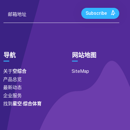
Subscribe
导航
网站地图
关于
空综合
SiteMap
产品总览
最新动态
企业服务
找到
星空·综合体育