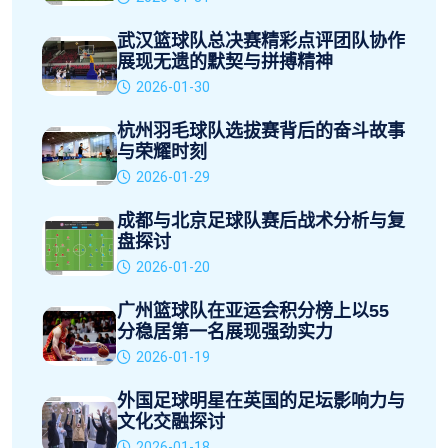
武汉篮球队总决赛精彩点评团队协作
展现无遗的默契与拼搏精神
2026-01-30
杭州羽毛球队选拔赛背后的奋斗故事
与荣耀时刻
2026-01-29
成都与北京足球队赛后战术分析与复
盘探讨
2026-01-20
广州篮球队在亚运会积分榜上以55
分稳居第一名展现强劲实力
2026-01-19
外国足球明星在英国的足坛影响力与
文化交融探讨
2026-01-18