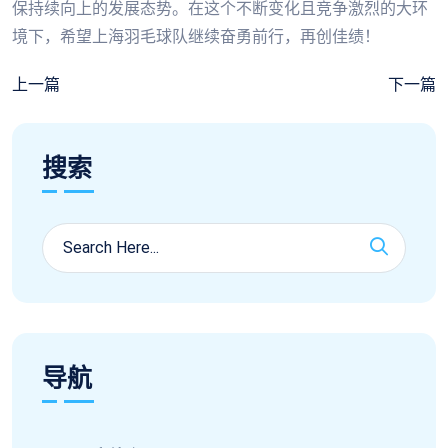
保持续向上的发展态势。在这个不断变化且竞争激烈的大环
境下，希望上海羽毛球队继续奋勇前行，再创佳绩！
上一篇
下一篇
搜索
导航