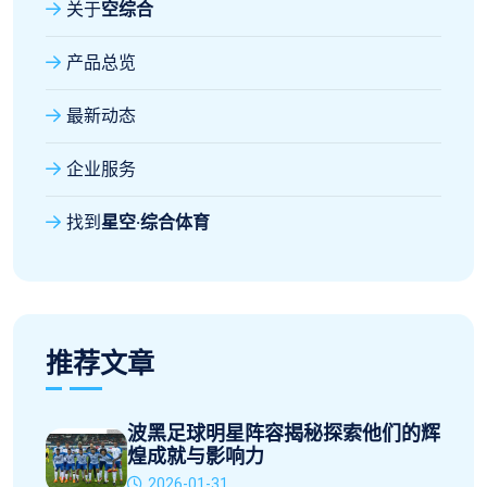
关于
空综合
产品总览
最新动态
企业服务
找到
星空·综合体育
推荐文章
波黑足球明星阵容揭秘探索他们的辉
煌成就与影响力
2026-01-31