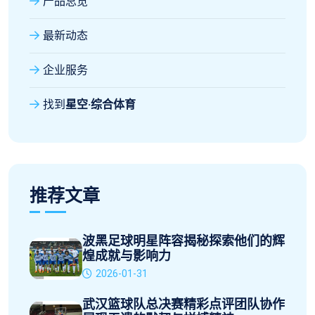
产品总览
最新动态
企业服务
找到
星空·综合体育
推荐文章
波黑足球明星阵容揭秘探索他们的辉
煌成就与影响力
2026-01-31
武汉篮球队总决赛精彩点评团队协作