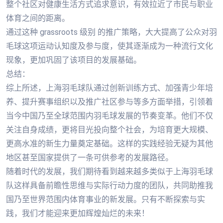
整个社区对健康生活方式追求意识，有效拉近了市民与职业
体育之间的距离。
通过这种 grassroots 级别 的推广策略，大大提高了公众对羽
毛球这项运动认知度及参与度，使其逐渐成为一种流行文化
现象，更加巩固了该项目的发展基础。
总结：
综上所述，上海羽毛球队通过创新训练方式、加强青少年培
养、提升赛事组织以及推广社区参与等多方面举措，引领着
当今中国乃至全球范围内羽毛球发展的节奏变革。他们不仅
关注自身成绩，更将目光投向整个社会，为培育更大规模、
更高水准的新生力量奠定基础。这样的实践经验无疑为其他
地区甚至国家提供了一条可供参考的发展路径。
随着时代的发展，我们期待看到越来越多类似于上海羽毛球
队这样具备前瞻性思维与实际行动力度的团队，共同助推我
国乃至世界范围内体育事业的新发展。只有不断探索与实
践，我们才能迎来更加辉煌灿烂的未来！