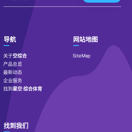
导航
网站地图
关于
空综合
SiteMap
产品总览
最新动态
企业服务
找到
星空·综合体育
找到我们