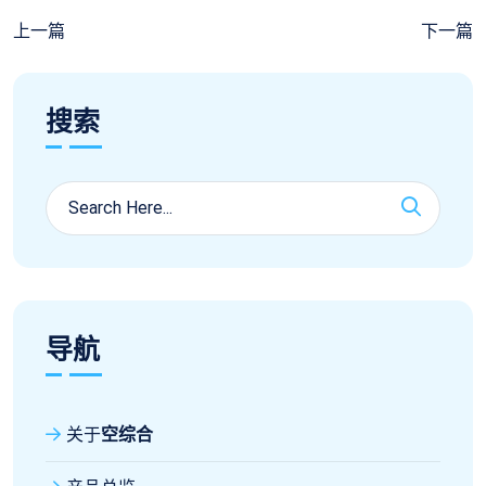
上一篇
下一篇
搜索
导航
关于
空综合