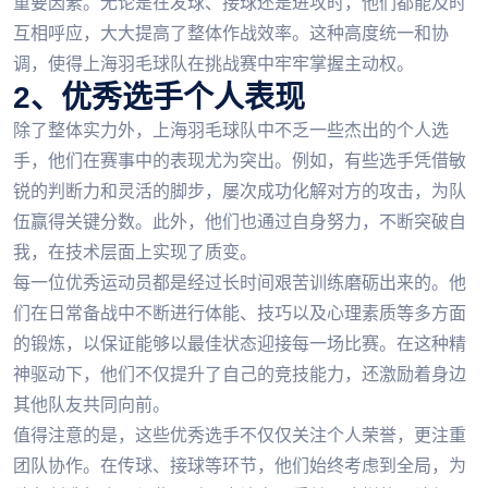
重要因素。无论是在发球、接球还是进攻时，他们都能及时
互相呼应，大大提高了整体作战效率。这种高度统一和协
调，使得上海羽毛球队在挑战赛中牢牢掌握主动权。
2、优秀选手个人表现
除了整体实力外，上海羽毛球队中不乏一些杰出的个人选
手，他们在赛事中的表现尤为突出。例如，有些选手凭借敏
锐的判断力和灵活的脚步，屡次成功化解对方的攻击，为队
伍赢得关键分数。此外，他们也通过自身努力，不断突破自
我，在技术层面上实现了质变。
每一位优秀运动员都是经过长时间艰苦训练磨砺出来的。他
们在日常备战中不断进行体能、技巧以及心理素质等多方面
的锻炼，以保证能够以最佳状态迎接每一场比赛。在这种精
神驱动下，他们不仅提升了自己的竞技能力，还激励着身边
其他队友共同向前。
值得注意的是，这些优秀选手不仅仅关注个人荣誉，更注重
团队协作。在传球、接球等环节，他们始终考虑到全局，为