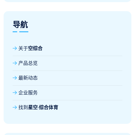
导航
关于
空综合
产品总览
最新动态
企业服务
找到
星空·综合体育