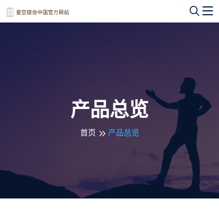
产品总览
首页
产品总览