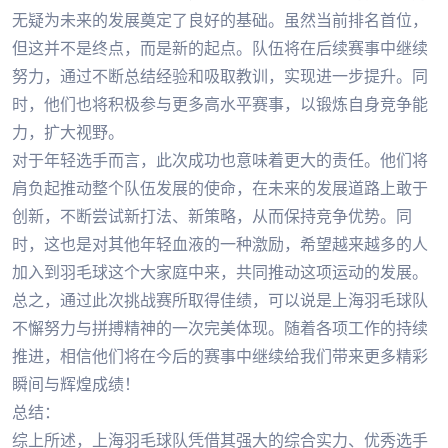
无疑为未来的发展奠定了良好的基础。虽然当前排名首位，
但这并不是终点，而是新的起点。队伍将在后续赛事中继续
努力，通过不断总结经验和吸取教训，实现进一步提升。同
时，他们也将积极参与更多高水平赛事，以锻炼自身竞争能
力，扩大视野。
对于年轻选手而言，此次成功也意味着更大的责任。他们将
肩负起推动整个队伍发展的使命，在未来的发展道路上敢于
创新，不断尝试新打法、新策略，从而保持竞争优势。同
时，这也是对其他年轻血液的一种激励，希望越来越多的人
加入到羽毛球这个大家庭中来，共同推动这项运动的发展。
总之，通过此次挑战赛所取得佳绩，可以说是上海羽毛球队
不懈努力与拼搏精神的一次完美体现。随着各项工作的持续
推进，相信他们将在今后的赛事中继续给我们带来更多精彩
瞬间与辉煌成绩！
总结：
综上所述，上海羽毛球队凭借其强大的综合实力、优秀选手